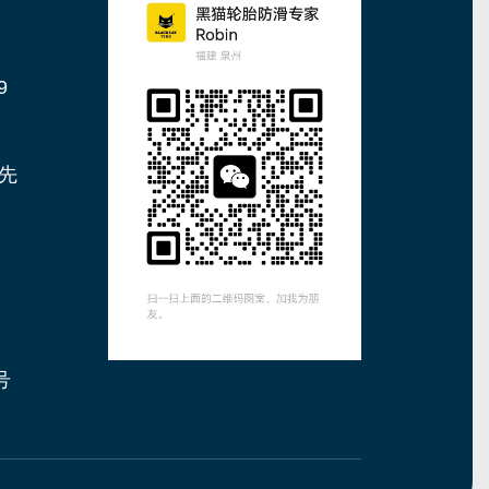
9
吕先
号